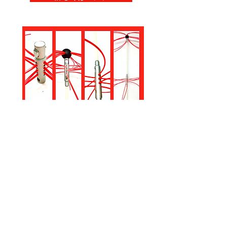
株式会社エイコーテレシス
〒350-2223
埼玉県鶴ヶ島市高倉1241-9
Tel
049-272-7720
/ Fax
049-272-7765
営業時間 am10:00～pm18:00
定休日 毎週水曜日
ディーラー様専用ページ
©20２６ SnapLok.JP All Rights Reserved.