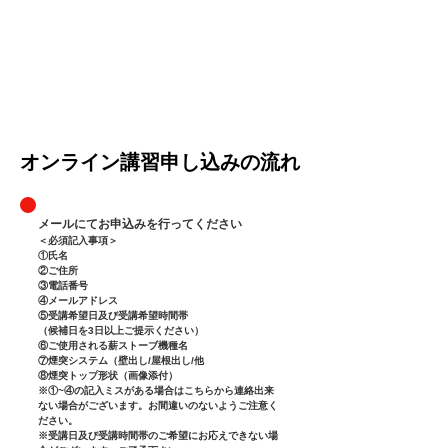
受講者は、本規約及び法令の定めに違反したことにより、講師
等を含む第三者に損害を及ぼした場合、当該損害を賠償する責
任を負うものとします。
第１２条 その他
当方は、受講生の承諾を得ることなく、本利用規約の内容を変
更することができます。但し、変更後の利用規約については、
メールにてお知らせいたします
以上
​オンライン講習申し込みの流れ
メールにてお申込みを行ってください
＜必須記入事項＞
①氏名
②ご住所
③電話番号
④メールアドレス
⑤受講希望日及び受講希望時間帯
（候補日を3日以上ご提示ください）
⑥ご使用される薪ストーブ機種名
⑦煙突システム（壁出し/屋根出し/他
⑧煙突トップ形状（画像添付）
※①~④の記入ミスがある場合はこちらから連絡出来
ない場合がございます。お間違いのないようご注意く
ださい。
※受講日及び受講時間帯のご希望にお応えできない場