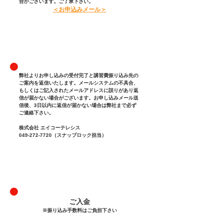
合がございます。ご了承下さい。
＜お申込みメール＞
弊社よりお申し込みの受付完了と講習費振り込み先の
ご案内を返信いたします。メール​システムの不具合、
もしくはご記入されたメールアドレスに誤りがあり返
信が届かない場合がございます。お申し込みメール送
信後、3日以内に返信が届かない場合は弊社まで必ず
ご連絡下さい。
株式会社 エイコーテレシス
049-272-7720
（スナップロック担当）
ご入金
​※振り込み手数料はご負担下さい