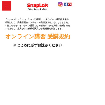
『スナップロック ジャパン』では新型コロナウイルス感染拡大予防
対策として、
安全講習をオンラインで受講頂けるようになりました。
３密にならないオンライン講習ではで感染リスクを大幅に
軽減するだ
けではなく、
遠方からの移動時間及び​移動経費を削減します。
オンライン講習 受講規約
※はじめに必ずお読みください
スナップロック ジャパン オンライン安全講習を受講される方は
必ず以下の内容をご一読いただき、それぞれの事項をご理解い
ただいたうえで受講をお申し込み下さい。オンライン講習の利
用にあたっては、以下の事項にご了解いただいているものとい
たします。
第１条 受講申込
本受講規約を同意のうえ受講申し込みを行った後、受講料等の
入金が確認された時点で、申し込み完了とし受講契約が成立す
るものとします。但し、過去に本受講規約に違反したことがあ
る場合は申し込みを承諾しないことがあります。
第２条 受講料金および支払いについて
１）受講料は講習ごとに設定しております。
２）受講料金の支払い方法は、銀行振込とさせて頂きます。
（振込手数料はご負担ください）なお、指定期日までにご入金