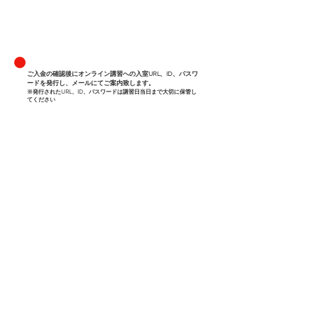
​ご入金の確認後にオンライン講習への入室URL、ID、パスワ
ードを発行し、メールにてご案内致します。
※発行されたURL、ID、パスワードは講習日当日まで大切に保管し
てください
​講習日当日
事前にメールにてご案内したURLにアクセスして頂き、ID及
びパスワードをご入力下さい。事前にウェブミーティングア
プリを講習にご利用される端末にインストールされる事をお
勧めいたします。また、通信機器及び通信状況不具合がある
場合は講習前に通信テストを行う場合もございます。
※発行されたURL、ID、パスワードは講習日当日まで大切に保管し
てください